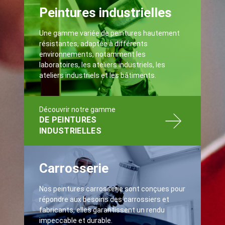
Peintures industrielles
Une gamme variée de peintures hautement
résistantes, adaptée à différents
environnements, notamment les
laboratoires, les ateliers industriels, les
ateliers industriels et les bâtiments.
Découvrir notre gamme
DE PEINTURES
INDUSTRIELLES
Carrosserie
Nos peintures carrosserie sont conçues pour
répondre aux besoins des carrossiers et
fabricants, elles garantissent un rendu
impeccable et durable.