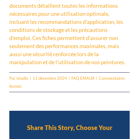
documents détaillent toutes les informations
nécessaires pour une utilisation optimale,
incluant les recommandations d’application, les
conditions de stockage et les précautions
d’emploi. Ces fiches permettent d’assurer non
seulement des performances maximales, mais
aussi une sécurité renforcée lors de la
manipulation et de l’utilisation de nos peintures.
Par
istudio
|
11 décembre 2024
|
FAQ EMAUX
|
Commentaires
sur
fermés
Disposez-
vous
de
fiches
techniques
Share This Story, Choose Your
détaillées